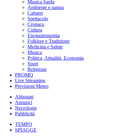
Musica Sarda
Ambiente e natura
Cabaret
Spettacolo
Cronaca
Cultura
Enogastronomia
Folklore e Tradizione
Medicina e Salute
Musica
Politica, Attualità, Economia
Sport
Religione
PROMO
Live Streaming
Previsioni Meteo
Abbonati
Annunci
Necrologie
Pubblicità
TEMPO
SPIAGGE