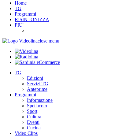
Home
TG
Programmi
RISINTONIZZA
PIU'
close menu
TG
Edizioni
Servizi TG
Anteprime
Programmi
Informazione
Spettacolo
Sport
Cultura
Eventi
Cucina
Video Clips