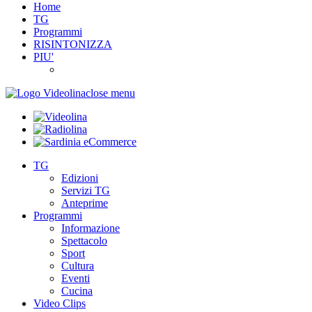
Home
TG
Programmi
RISINTONIZZA
PIU'
close menu
TG
Edizioni
Servizi TG
Anteprime
Programmi
Informazione
Spettacolo
Sport
Cultura
Eventi
Cucina
Video Clips