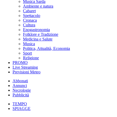
Musica Sarda
Ambiente e natura
Cabaret
Spettacolo
Cronaca
Cultura
Enogastronomia
Folklore e Tradizione
Medicina e Salute
Musica
Politica, Attualità, Economia
Sport
Religione
PROMO
Live Streaming
Previsioni Meteo
Abbonati
Annunci
Necrologie
Pubblicità
TEMPO
SPIAGGE