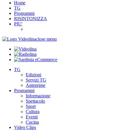
Home
TG
Programmi
RISINTONIZZA
PIU'
close menu
TG
Edizioni
Servizi TG
Anteprime
Programmi
Informazione
Spettacolo
Sport
Cultura
Eventi
Cucina
Video Clips