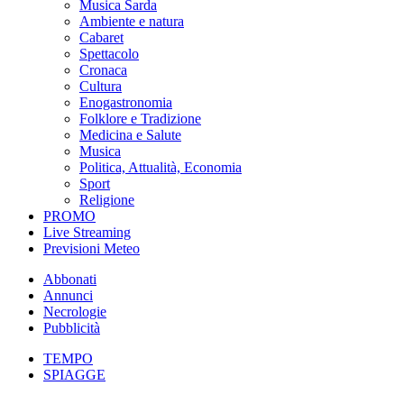
Musica Sarda
Ambiente e natura
Cabaret
Spettacolo
Cronaca
Cultura
Enogastronomia
Folklore e Tradizione
Medicina e Salute
Musica
Politica, Attualità, Economia
Sport
Religione
PROMO
Live Streaming
Previsioni Meteo
Abbonati
Annunci
Necrologie
Pubblicità
TEMPO
SPIAGGE