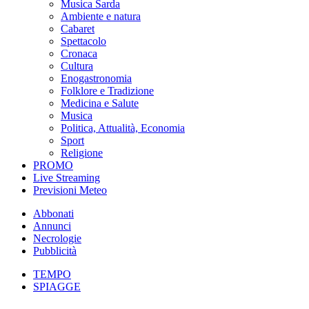
Musica Sarda
Ambiente e natura
Cabaret
Spettacolo
Cronaca
Cultura
Enogastronomia
Folklore e Tradizione
Medicina e Salute
Musica
Politica, Attualità, Economia
Sport
Religione
PROMO
Live Streaming
Previsioni Meteo
Abbonati
Annunci
Necrologie
Pubblicità
TEMPO
SPIAGGE