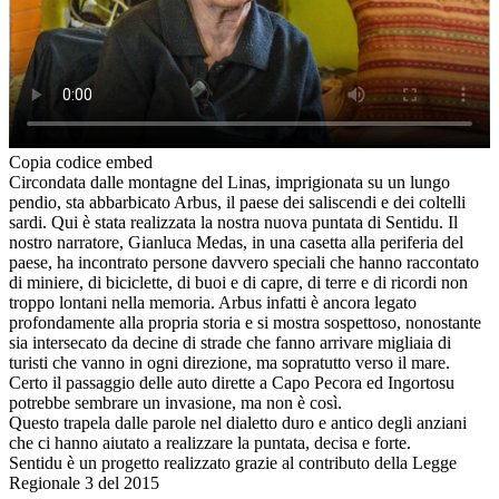
Copia codice embed
Circondata dalle montagne del Linas, imprigionata su un lungo
pendio, sta abbarbicato Arbus, il paese dei saliscendi e dei coltelli
sardi. Qui è stata realizzata la nostra nuova puntata di Sentidu. Il
nostro narratore, Gianluca Medas, in una casetta alla periferia del
paese, ha incontrato persone davvero speciali che hanno raccontato
di miniere, di biciclette, di buoi e di capre, di terre e di ricordi non
troppo lontani nella memoria. Arbus infatti è ancora legato
profondamente alla propria storia e si mostra sospettoso, nonostante
sia intersecato da decine di strade che fanno arrivare migliaia di
turisti che vanno in ogni direzione, ma sopratutto verso il mare.
Certo il passaggio delle auto dirette a Capo Pecora ed Ingortosu
potrebbe sembrare un invasione, ma non è così.
Questo trapela dalle parole nel dialetto duro e antico degli anziani
che ci hanno aiutato a realizzare la puntata, decisa e forte.
Sentidu è un progetto realizzato grazie al contributo della Legge
Regionale 3 del 2015