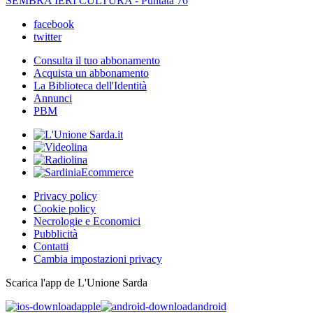
SEMBRA IERI CULTURA - Puntata 76
facebook
twitter
Consulta il tuo abbonamento
Acquista un abbonamento
La Biblioteca dell'Identità
Annunci
PBM
Privacy policy
Cookie policy
Necrologie e Economici
Pubblicità
Contatti
Cambia impostazioni privacy
Scarica l'app de L'Unione Sarda
apple
android