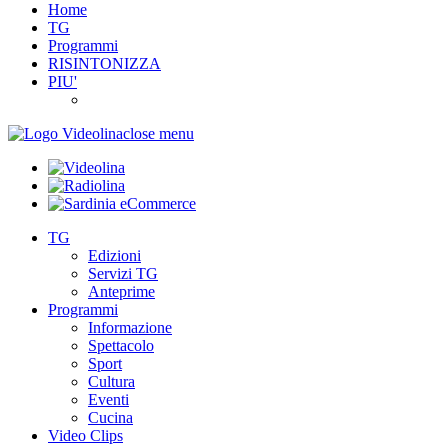
Home
TG
Programmi
RISINTONIZZA
PIU'
close menu
TG
Edizioni
Servizi TG
Anteprime
Programmi
Informazione
Spettacolo
Sport
Cultura
Eventi
Cucina
Video Clips