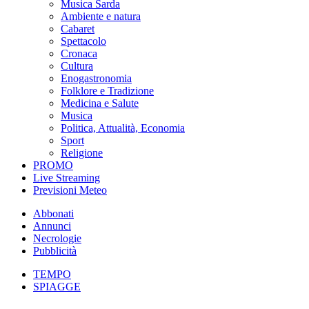
Musica Sarda
Ambiente e natura
Cabaret
Spettacolo
Cronaca
Cultura
Enogastronomia
Folklore e Tradizione
Medicina e Salute
Musica
Politica, Attualità, Economia
Sport
Religione
PROMO
Live Streaming
Previsioni Meteo
Abbonati
Annunci
Necrologie
Pubblicità
TEMPO
SPIAGGE