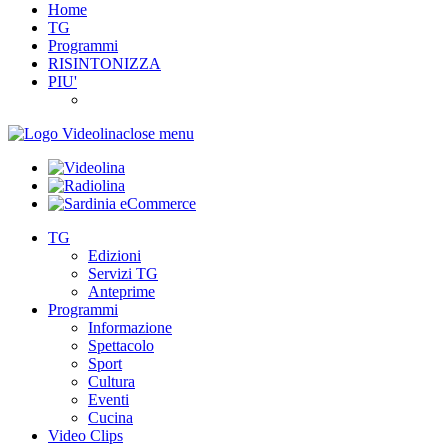
Home
TG
Programmi
RISINTONIZZA
PIU'
close menu
TG
Edizioni
Servizi TG
Anteprime
Programmi
Informazione
Spettacolo
Sport
Cultura
Eventi
Cucina
Video Clips