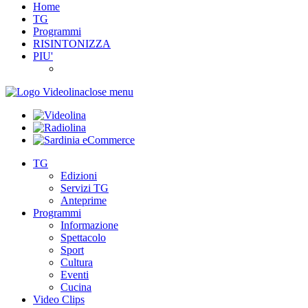
Home
TG
Programmi
RISINTONIZZA
PIU'
close menu
TG
Edizioni
Servizi TG
Anteprime
Programmi
Informazione
Spettacolo
Sport
Cultura
Eventi
Cucina
Video Clips