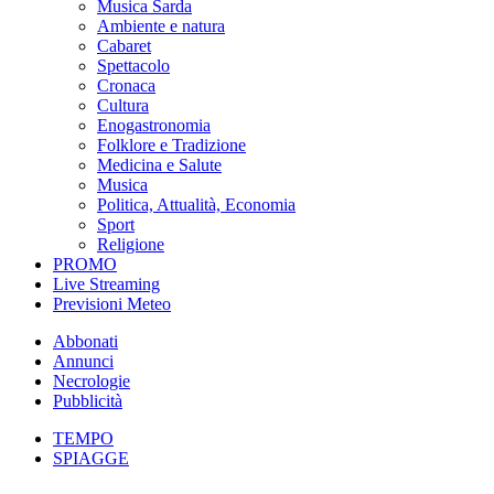
Musica Sarda
Ambiente e natura
Cabaret
Spettacolo
Cronaca
Cultura
Enogastronomia
Folklore e Tradizione
Medicina e Salute
Musica
Politica, Attualità, Economia
Sport
Religione
PROMO
Live Streaming
Previsioni Meteo
Abbonati
Annunci
Necrologie
Pubblicità
TEMPO
SPIAGGE