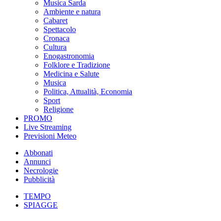
Musica Sarda
Ambiente e natura
Cabaret
Spettacolo
Cronaca
Cultura
Enogastronomia
Folklore e Tradizione
Medicina e Salute
Musica
Politica, Attualità, Economia
Sport
Religione
PROMO
Live Streaming
Previsioni Meteo
Abbonati
Annunci
Necrologie
Pubblicità
TEMPO
SPIAGGE