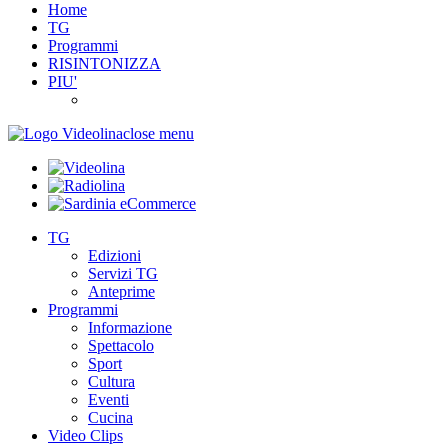
Home
TG
Programmi
RISINTONIZZA
PIU'
close menu
TG
Edizioni
Servizi TG
Anteprime
Programmi
Informazione
Spettacolo
Sport
Cultura
Eventi
Cucina
Video Clips