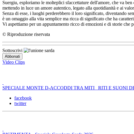
Suergiu, esploriamo le molteplici sfaccettature dell'amore, che va ben olt
mettendo in luce un amore autentico, legato alla quotidianità e ai valo
Senza di esse, i luoghi perderebbero il loro significato, diventando se
è un omaggio alla vita semplice ma ricca di significato che ha caratte
Vi aspettiamo per un appuntamento ricco di emozioni e di storie che p
© Riproduzione riservata
Sottoscrivi
Video Clips
SPECIALE MONTE D-ACCODDI TRA MITI _RITI E SUONI D
facebook
twitter