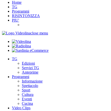
Home
TG
Programmi
RISINTONIZZA
PIU'
close menu
TG
Edizioni
Servizi TG
Anteprime
Programmi
Informazione
Spettacolo
Sport
Cultura
Eventi
Cucina
Video Clips