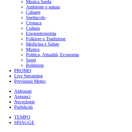
Musica Sarda
Ambiente e natura
Cabaret
Spettacolo
Cronaca
Cultura
Enogastronomia
Folklore e Tradizione
Medicina e Salute
Musica
Politica, Attualità, Economia
Sport
Religione
PROMO
Live Streaming
Previsioni Meteo
Abbonati
Annunci
Necrologie
Pubblicità
TEMPO
SPIAGGE