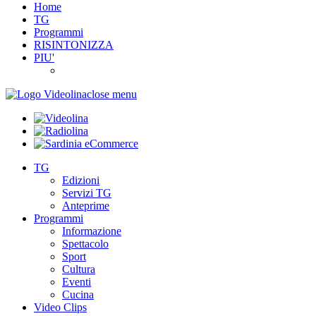
Home
TG
Programmi
RISINTONIZZA
PIU'
close menu
TG
Edizioni
Servizi TG
Anteprime
Programmi
Informazione
Spettacolo
Sport
Cultura
Eventi
Cucina
Video Clips