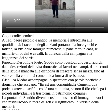
Copia codice embed
A Teti, paese piccolo e antico, la memoria è intrecciata alla
quotidianità: i racconti degli anziani portano alla luce giochi e
fatiche, la vita delle famiglie numerose, il pane fatto in casa, le
mandrie di bovini e cavalli, la durezza della campagna e la
leggerezza dei sorrisi.
Pinuccio Desotgiu e Pietro Soddu sono i custodi di questi ricordi:
dalle descrizioni della vita domestica ai lavori nei campi, dai racconti
della scuola mancata alle difficoltà di crescere senza mezzi, fino al
valore della comunità come unica forma di resistenza.
Gianluca Medas accompagna lo spettatore con parole poetiche e
domande che scavano: “Ita est una comunidadi? Cumenti dda
podeus arreconosci?” – cos’è una comunità, se non il filo che lega i
ricordi individuali e li trasforma in patrimonio comune?
La puntata di Sentidu diventa così un mosaico di immagini e voci
che restituiscono la forza di Teti e il significato universale della
memoria.