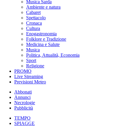
Musica Sarda
Ambiente e natura
Cabaret
Spettacolo
Cronaca
Cultura
Enogastronomia
Folklore e Tradizione
Medicina e Salute
Musica
Politica, Attualità, Economia
Sport
Religione
PROMO
Live Streaming
Previsioni Meteo
Abbonati
Annunci
Necrologie
Pubblicità
TEMPO
SPIAGGE