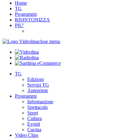
Home
TG
Programmi
RISINTONIZZA
PIU'
close menu
TG
Edizioni
Servizi TG
Anteprime
Programmi
Informazione
Spettacolo
Sport
Cultura
Eventi
Cucina
Video Clips