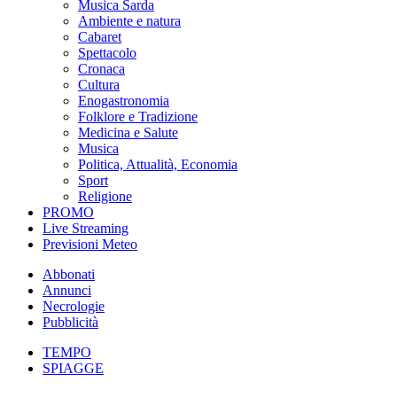
Musica Sarda
Ambiente e natura
Cabaret
Spettacolo
Cronaca
Cultura
Enogastronomia
Folklore e Tradizione
Medicina e Salute
Musica
Politica, Attualità, Economia
Sport
Religione
PROMO
Live Streaming
Previsioni Meteo
Abbonati
Annunci
Necrologie
Pubblicità
TEMPO
SPIAGGE