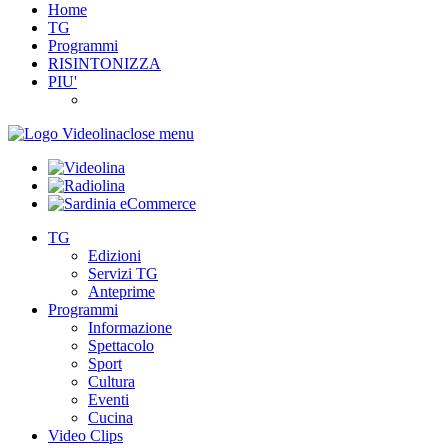
Home
TG
Programmi
RISINTONIZZA
PIU'
close menu
TG
Edizioni
Servizi TG
Anteprime
Programmi
Informazione
Spettacolo
Sport
Cultura
Eventi
Cucina
Video Clips