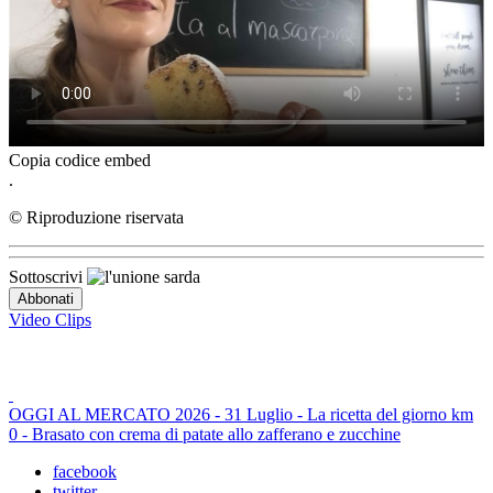
Copia codice embed
.
© Riproduzione riservata
Sottoscrivi
Video Clips
OGGI AL MERCATO 2026 - 31 Luglio - La ricetta del giorno km
0 - Brasato con crema di patate allo zafferano e zucchine
facebook
twitter