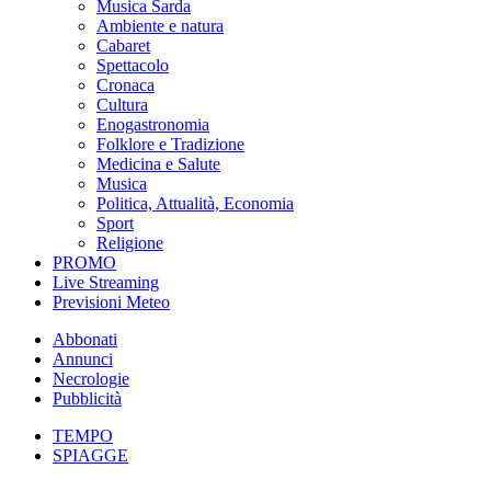
Musica Sarda
Ambiente e natura
Cabaret
Spettacolo
Cronaca
Cultura
Enogastronomia
Folklore e Tradizione
Medicina e Salute
Musica
Politica, Attualità, Economia
Sport
Religione
PROMO
Live Streaming
Previsioni Meteo
Abbonati
Annunci
Necrologie
Pubblicità
TEMPO
SPIAGGE