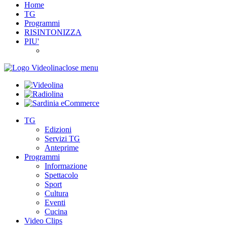
Home
TG
Programmi
RISINTONIZZA
PIU'
close menu
TG
Edizioni
Servizi TG
Anteprime
Programmi
Informazione
Spettacolo
Sport
Cultura
Eventi
Cucina
Video Clips