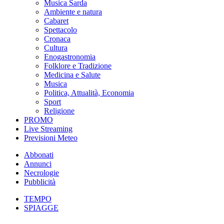
Musica Sarda
Ambiente e natura
Cabaret
Spettacolo
Cronaca
Cultura
Enogastronomia
Folklore e Tradizione
Medicina e Salute
Musica
Politica, Attualità, Economia
Sport
Religione
PROMO
Live Streaming
Previsioni Meteo
Abbonati
Annunci
Necrologie
Pubblicità
TEMPO
SPIAGGE