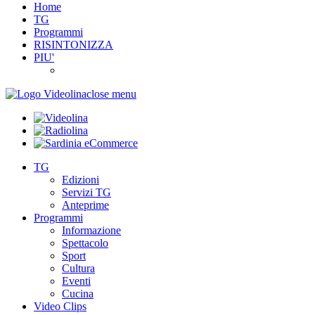
Home
TG
Programmi
RISINTONIZZA
PIU'
close menu
TG
Edizioni
Servizi TG
Anteprime
Programmi
Informazione
Spettacolo
Sport
Cultura
Eventi
Cucina
Video Clips