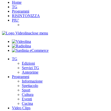
Home
TG
Programmi
RISINTONIZZA
PIU'
close menu
TG
Edizioni
Servizi TG
Anteprime
Programmi
Informazione
Spettacolo
Sport
Cultura
Eventi
Cucina
Video Clips