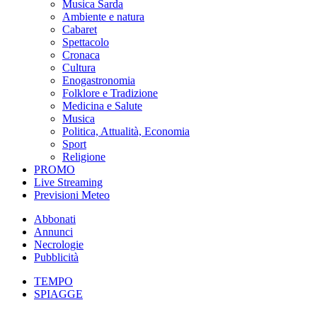
Musica Sarda
Ambiente e natura
Cabaret
Spettacolo
Cronaca
Cultura
Enogastronomia
Folklore e Tradizione
Medicina e Salute
Musica
Politica, Attualità, Economia
Sport
Religione
PROMO
Live Streaming
Previsioni Meteo
Abbonati
Annunci
Necrologie
Pubblicità
TEMPO
SPIAGGE