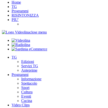
Home
TG
Programmi
RISINTONIZZA
PIU'
close menu
TG
Edizioni
Servizi TG
Anteprime
Programmi
Informazione
Spettacolo
Sport
Cultura
Eventi
Cucina
Video Clips