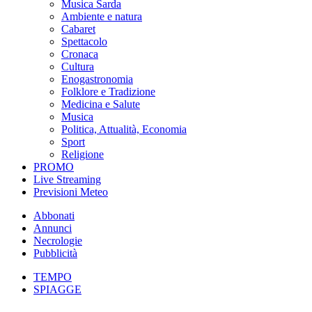
Musica Sarda
Ambiente e natura
Cabaret
Spettacolo
Cronaca
Cultura
Enogastronomia
Folklore e Tradizione
Medicina e Salute
Musica
Politica, Attualità, Economia
Sport
Religione
PROMO
Live Streaming
Previsioni Meteo
Abbonati
Annunci
Necrologie
Pubblicità
TEMPO
SPIAGGE