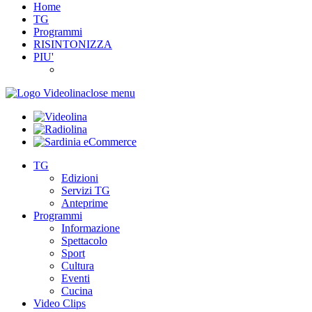
Home
TG
Programmi
RISINTONIZZA
PIU'
close menu
TG
Edizioni
Servizi TG
Anteprime
Programmi
Informazione
Spettacolo
Sport
Cultura
Eventi
Cucina
Video Clips