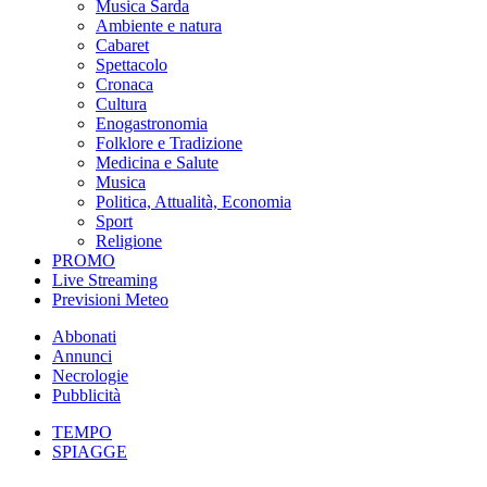
Musica Sarda
Ambiente e natura
Cabaret
Spettacolo
Cronaca
Cultura
Enogastronomia
Folklore e Tradizione
Medicina e Salute
Musica
Politica, Attualità, Economia
Sport
Religione
PROMO
Live Streaming
Previsioni Meteo
Abbonati
Annunci
Necrologie
Pubblicità
TEMPO
SPIAGGE