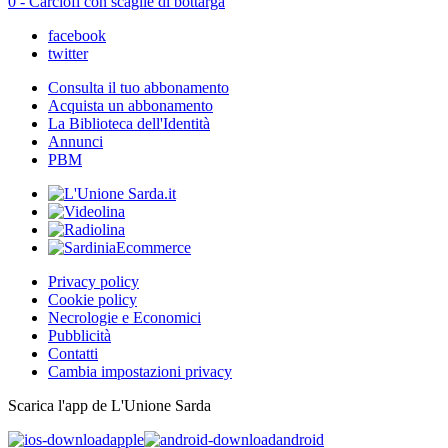
0 - Carciofi con scaglie di bottarga
facebook
twitter
Consulta il tuo abbonamento
Acquista un abbonamento
La Biblioteca dell'Identità
Annunci
PBM
Privacy policy
Cookie policy
Necrologie e Economici
Pubblicità
Contatti
Cambia impostazioni privacy
Scarica l'app de L'Unione Sarda
apple
android