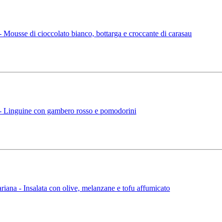
ousse di cioccolato bianco, bottarga e croccante di carasau
 Linguine con gambero rosso e pomodorini
na - Insalata con olive, melanzane e tofu affumicato