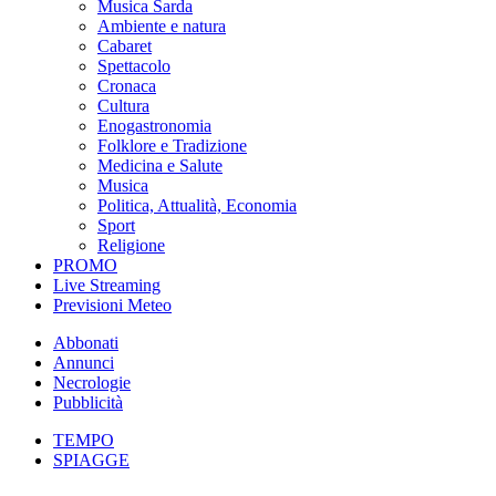
Musica Sarda
Ambiente e natura
Cabaret
Spettacolo
Cronaca
Cultura
Enogastronomia
Folklore e Tradizione
Medicina e Salute
Musica
Politica, Attualità, Economia
Sport
Religione
PROMO
Live Streaming
Previsioni Meteo
Abbonati
Annunci
Necrologie
Pubblicità
TEMPO
SPIAGGE