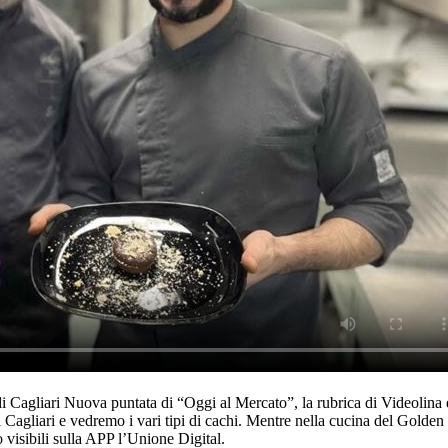
di Cagliari Nuova puntata di “Oggi al Mercato”, la rubrica di Videolina 
Cagliari e vedremo i vari tipi di cachi. Mentre nella cucina del Golden 
 visibili sulla APP l’Unione Digital.