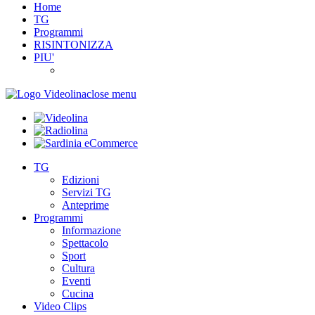
Home
TG
Programmi
RISINTONIZZA
PIU'
close menu
TG
Edizioni
Servizi TG
Anteprime
Programmi
Informazione
Spettacolo
Sport
Cultura
Eventi
Cucina
Video Clips