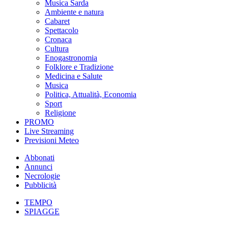
Musica Sarda
Ambiente e natura
Cabaret
Spettacolo
Cronaca
Cultura
Enogastronomia
Folklore e Tradizione
Medicina e Salute
Musica
Politica, Attualità, Economia
Sport
Religione
PROMO
Live Streaming
Previsioni Meteo
Abbonati
Annunci
Necrologie
Pubblicità
TEMPO
SPIAGGE