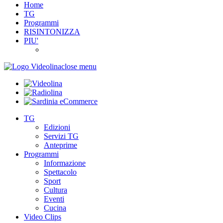
Home
TG
Programmi
RISINTONIZZA
PIU'
close menu
TG
Edizioni
Servizi TG
Anteprime
Programmi
Informazione
Spettacolo
Sport
Cultura
Eventi
Cucina
Video Clips