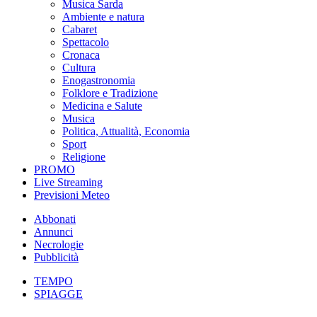
Musica Sarda
Ambiente e natura
Cabaret
Spettacolo
Cronaca
Cultura
Enogastronomia
Folklore e Tradizione
Medicina e Salute
Musica
Politica, Attualità, Economia
Sport
Religione
PROMO
Live Streaming
Previsioni Meteo
Abbonati
Annunci
Necrologie
Pubblicità
TEMPO
SPIAGGE