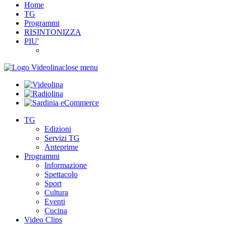
Home
TG
Programmi
RISINTONIZZA
PIU'
close menu
TG
Edizioni
Servizi TG
Anteprime
Programmi
Informazione
Spettacolo
Sport
Cultura
Eventi
Cucina
Video Clips