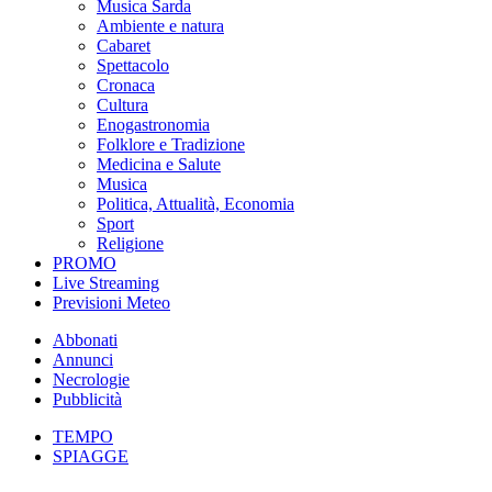
Musica Sarda
Ambiente e natura
Cabaret
Spettacolo
Cronaca
Cultura
Enogastronomia
Folklore e Tradizione
Medicina e Salute
Musica
Politica, Attualità, Economia
Sport
Religione
PROMO
Live Streaming
Previsioni Meteo
Abbonati
Annunci
Necrologie
Pubblicità
TEMPO
SPIAGGE