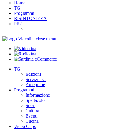
Home
TG
Programmi
RISINTONIZZA
PIU'
close menu
TG
Edizioni
Servizi TG
Anteprime
Programmi
Informazione
Spettacolo
Sport
Cultura
Eventi
Cucina
Video Clips