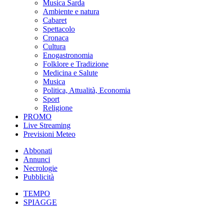
Musica Sarda
Ambiente e natura
Cabaret
Spettacolo
Cronaca
Cultura
Enogastronomia
Folklore e Tradizione
Medicina e Salute
Musica
Politica, Attualità, Economia
Sport
Religione
PROMO
Live Streaming
Previsioni Meteo
Abbonati
Annunci
Necrologie
Pubblicità
TEMPO
SPIAGGE