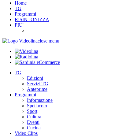
Home
TG
Programmi
RISINTONIZZA
PIU'
close menu
TG
Edizioni
Servizi TG
Anteprime
Programmi
Informazione
Spettacolo
Sport
Cultura
Eventi
Cucina
Video Clips