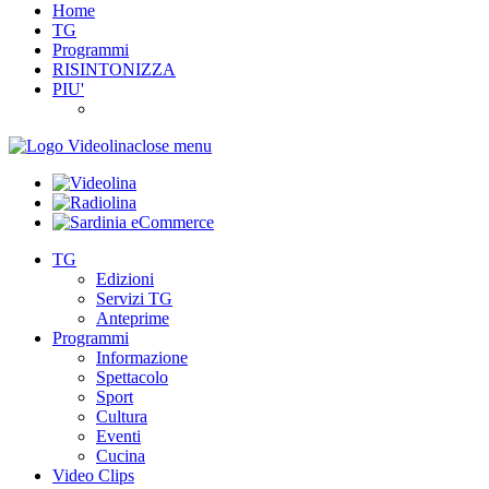
Home
TG
Programmi
RISINTONIZZA
PIU'
close menu
TG
Edizioni
Servizi TG
Anteprime
Programmi
Informazione
Spettacolo
Sport
Cultura
Eventi
Cucina
Video Clips