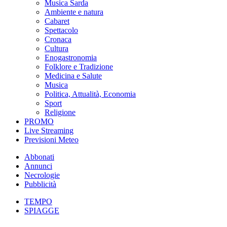
Musica Sarda
Ambiente e natura
Cabaret
Spettacolo
Cronaca
Cultura
Enogastronomia
Folklore e Tradizione
Medicina e Salute
Musica
Politica, Attualità, Economia
Sport
Religione
PROMO
Live Streaming
Previsioni Meteo
Abbonati
Annunci
Necrologie
Pubblicità
TEMPO
SPIAGGE