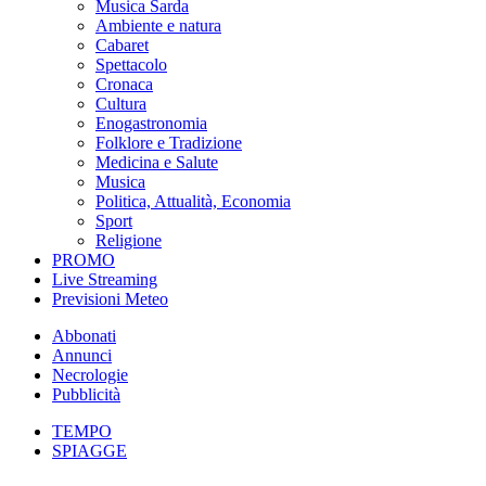
Musica Sarda
Ambiente e natura
Cabaret
Spettacolo
Cronaca
Cultura
Enogastronomia
Folklore e Tradizione
Medicina e Salute
Musica
Politica, Attualità, Economia
Sport
Religione
PROMO
Live Streaming
Previsioni Meteo
Abbonati
Annunci
Necrologie
Pubblicità
TEMPO
SPIAGGE