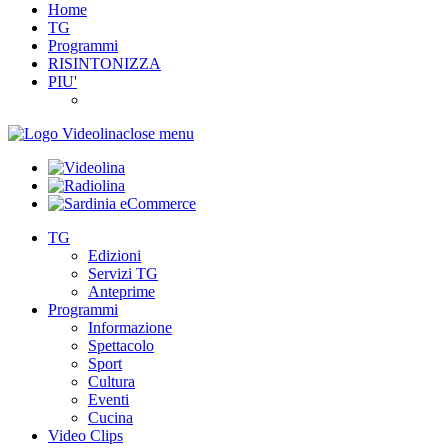
Home
TG
Programmi
RISINTONIZZA
PIU'
close menu
TG
Edizioni
Servizi TG
Anteprime
Programmi
Informazione
Spettacolo
Sport
Cultura
Eventi
Cucina
Video Clips