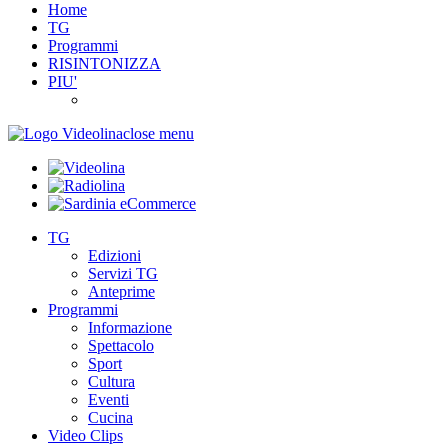
Home
TG
Programmi
RISINTONIZZA
PIU'
close menu
TG
Edizioni
Servizi TG
Anteprime
Programmi
Informazione
Spettacolo
Sport
Cultura
Eventi
Cucina
Video Clips