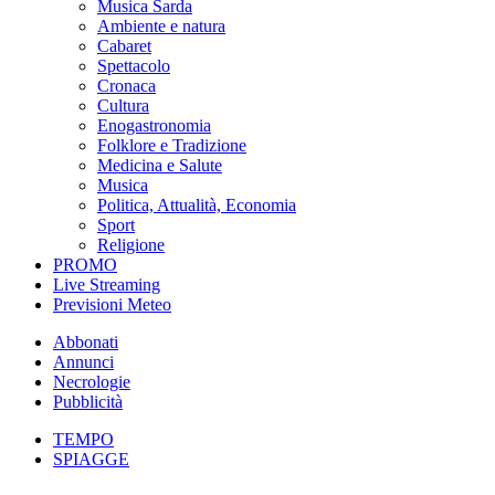
Musica Sarda
Ambiente e natura
Cabaret
Spettacolo
Cronaca
Cultura
Enogastronomia
Folklore e Tradizione
Medicina e Salute
Musica
Politica, Attualità, Economia
Sport
Religione
PROMO
Live Streaming
Previsioni Meteo
Abbonati
Annunci
Necrologie
Pubblicità
TEMPO
SPIAGGE