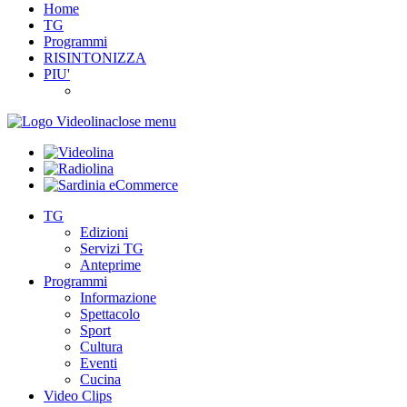
Home
TG
Programmi
RISINTONIZZA
PIU'
close menu
TG
Edizioni
Servizi TG
Anteprime
Programmi
Informazione
Spettacolo
Sport
Cultura
Eventi
Cucina
Video Clips