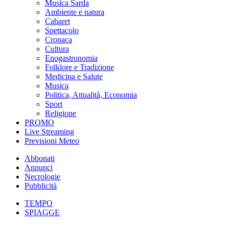
Musica Sarda
Ambiente e natura
Cabaret
Spettacolo
Cronaca
Cultura
Enogastronomia
Folklore e Tradizione
Medicina e Salute
Musica
Politica, Attualità, Economia
Sport
Religione
PROMO
Live Streaming
Previsioni Meteo
Abbonati
Annunci
Necrologie
Pubblicità
TEMPO
SPIAGGE