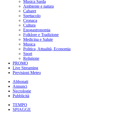
Musica Sarda
Ambiente e natura
Cabaret
Spettacolo
Cronaca
Cultura
Enogastronomia
Folklore e Tradizione
Medicina e Salute
Musica
Politica, Attualità, Economia
Sport
Religione
PROMO
Live Streaming
Previsioni Meteo
Abbonati
Annunci
Necrologie
Pubblicità
TEMPO
SPIAGGE