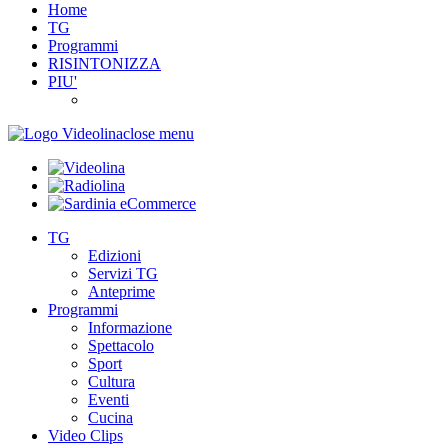
Home
TG
Programmi
RISINTONIZZA
PIU'
close menu
TG
Edizioni
Servizi TG
Anteprime
Programmi
Informazione
Spettacolo
Sport
Cultura
Eventi
Cucina
Video Clips