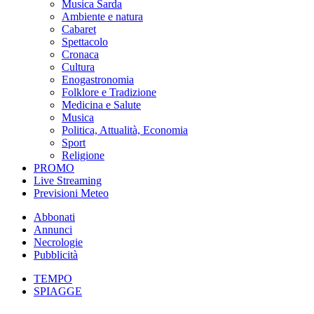
Musica Sarda
Ambiente e natura
Cabaret
Spettacolo
Cronaca
Cultura
Enogastronomia
Folklore e Tradizione
Medicina e Salute
Musica
Politica, Attualità, Economia
Sport
Religione
PROMO
Live Streaming
Previsioni Meteo
Abbonati
Annunci
Necrologie
Pubblicità
TEMPO
SPIAGGE