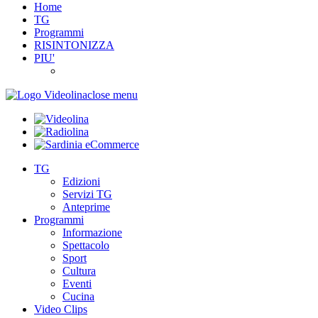
Home
TG
Programmi
RISINTONIZZA
PIU'
close menu
TG
Edizioni
Servizi TG
Anteprime
Programmi
Informazione
Spettacolo
Sport
Cultura
Eventi
Cucina
Video Clips