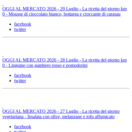
OGGI AL MERCATO 2026 - 29 Luglio - La ricetta del giorno km
0 - Mousse di cioccolato bianco, bottarga e croccante di carasau
facebook
twitter
OGGI AL MERCATO 2026 - 28 Luglio - La ricetta del giorno km
0 - Linguine con gambero rosso e pomodorini
facebook
twitter
OGGI AL MERCATO 2026 - 27 Luglio - La ricetta del giorno
vegetariana - Insalata con olive, melanzane e tofu affumicato
facebook
twitter