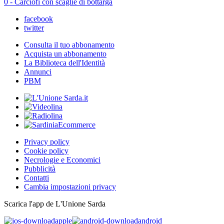
0 - Carciofi con scaglie di bottarga
facebook
twitter
Consulta il tuo abbonamento
Acquista un abbonamento
La Biblioteca dell'Identità
Annunci
PBM
Privacy policy
Cookie policy
Necrologie e Economici
Pubblicità
Contatti
Cambia impostazioni privacy
Scarica l'app de L'Unione Sarda
apple
android