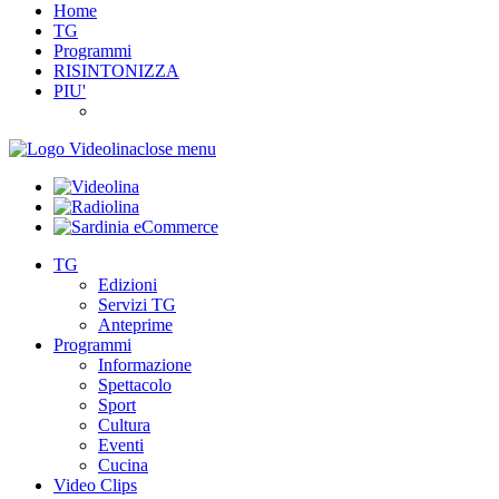
Home
TG
Programmi
RISINTONIZZA
PIU'
close menu
TG
Edizioni
Servizi TG
Anteprime
Programmi
Informazione
Spettacolo
Sport
Cultura
Eventi
Cucina
Video Clips