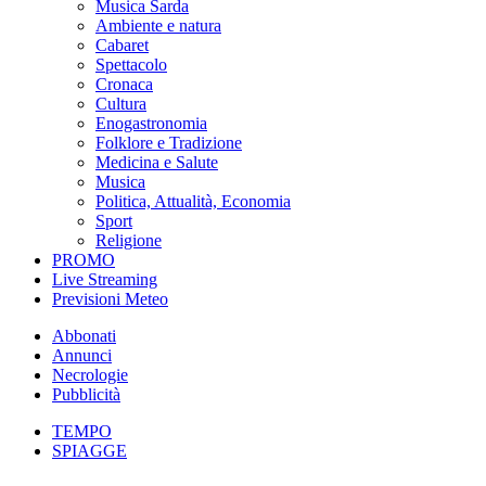
Musica Sarda
Ambiente e natura
Cabaret
Spettacolo
Cronaca
Cultura
Enogastronomia
Folklore e Tradizione
Medicina e Salute
Musica
Politica, Attualità, Economia
Sport
Religione
PROMO
Live Streaming
Previsioni Meteo
Abbonati
Annunci
Necrologie
Pubblicità
TEMPO
SPIAGGE