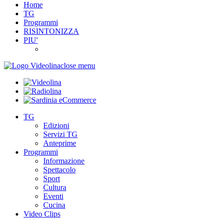
Home
TG
Programmi
RISINTONIZZA
PIU'
close menu
TG
Edizioni
Servizi TG
Anteprime
Programmi
Informazione
Spettacolo
Sport
Cultura
Eventi
Cucina
Video Clips