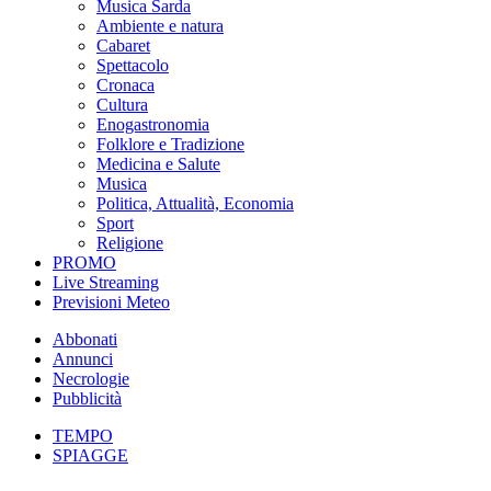
Musica Sarda
Ambiente e natura
Cabaret
Spettacolo
Cronaca
Cultura
Enogastronomia
Folklore e Tradizione
Medicina e Salute
Musica
Politica, Attualità, Economia
Sport
Religione
PROMO
Live Streaming
Previsioni Meteo
Abbonati
Annunci
Necrologie
Pubblicità
TEMPO
SPIAGGE