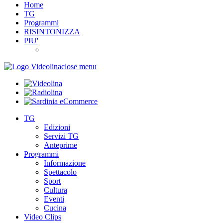
Home
TG
Programmi
RISINTONIZZA
PIU'
close menu
TG
Edizioni
Servizi TG
Anteprime
Programmi
Informazione
Spettacolo
Sport
Cultura
Eventi
Cucina
Video Clips