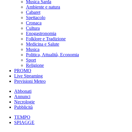
Musica Sarda
Ambiente e natura
Cabaret
Spettacolo
Cronaca
Cultura
Enogastronomia
Folklore e Tradizione
Medicina e Salute
Musica
Politica, Attualità, Economia
Sport
Religione
PROMO
Live Streaming
Previsioni Meteo
Abbonati
Annunci
Necrologie
Pubblicità
TEMPO
SPIAGGE