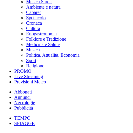
Musica Sarda
Ambiente e natura
Cabaret
Spettacolo
Cronaca
Cultura
Enogastronomia
Folklore e Tradizione
Medicina e Salute
Musica
Politica, Attualità, Economia
Sport
Religione
PROMO
Live Streaming
Previsioni Meteo
Abbonati
Annunci
Necrologie
Pubblicità
TEMPO
SPIAGGE