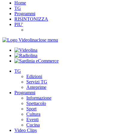
Home
TG
Programmi
RISINTONIZZA
PIU'
close menu
TG
Edizioni
Servizi TG
Anteprime
Programmi
Informazione
Spettacolo
Sport
Cultura
Eventi
Cucina
Video Clips