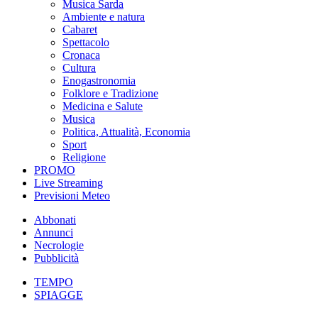
Musica Sarda
Ambiente e natura
Cabaret
Spettacolo
Cronaca
Cultura
Enogastronomia
Folklore e Tradizione
Medicina e Salute
Musica
Politica, Attualità, Economia
Sport
Religione
PROMO
Live Streaming
Previsioni Meteo
Abbonati
Annunci
Necrologie
Pubblicità
TEMPO
SPIAGGE