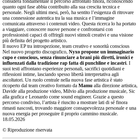
considera fondamentale il percorso affrontato finora, riconoscendo
quanto ogni fase abbia contribuito alla sua crescita tecnica e
personale. Negli ultimi mesi, però, ha sentito l’esigenza di ritrovare
una connessione autentica tra la sua musica e l’immagine
comunicata attraverso i contenuti video. Questa ricerca lo ha portato
a viaggiare, conoscere nuove persone e confrontarsi con
professionisti capaci di offrirgli nuovi stimoli creativi e una visione
più definita del progetto artistico.
Il nuovo EP tra introspezione, team creativo e sonorità conscious
Nel nuovo progetto discografico,
Nyxo
propone un immaginario
cupo e
conscious
, senza rinunciare a brani più diretti, ironici e
influenzati dalla tradizione
rap
fatta di
punchline
e incastri
. I
suoi testi affrontano esperienze personali, sacrifici quotidiani e
riflessioni intime, lasciando spesso libertà interpretativa agli
ascoltatori. Un ruolo centrale nella nuova fase artistica è stato
ricoperto dal team creativo formato da
Mamu
alla direzione artistica,
Davide alla produzione video, Milvio alla produzione musicale, Sic
alla grafica e Leonardo come sound engineer. Grazie a questo
percorso condiviso, l’artista è riuscito a mostrare lati di sé finora
rimasti nascosti, trovando maggiore consapevolezza personale e una
nuova energia per proseguire il proprio cammino musicale.
18.05.2026
© Riproduzione riservata