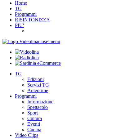
Home
TG
Programmi
RISINTONIZZA
PIU'
close menu
TG
Edizioni
Servizi TG
Anteprime
Programmi
Informazione
Spettacolo
Sport
Cultura
Eventi
Cucina
Video Clips