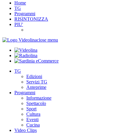
Home
TG
Programmi
RISINTONIZZA
PIU'
close menu
TG
Edizioni
Servizi TG
Anteprime
Programmi
Informazione
Spettacolo
Sport
Cultura
Eventi
Cucina
Video Clips