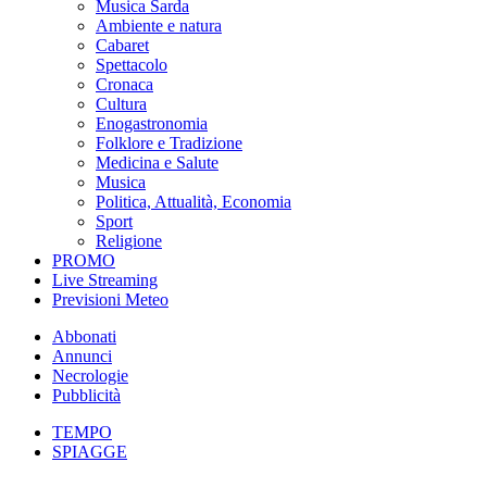
Musica Sarda
Ambiente e natura
Cabaret
Spettacolo
Cronaca
Cultura
Enogastronomia
Folklore e Tradizione
Medicina e Salute
Musica
Politica, Attualità, Economia
Sport
Religione
PROMO
Live Streaming
Previsioni Meteo
Abbonati
Annunci
Necrologie
Pubblicità
TEMPO
SPIAGGE