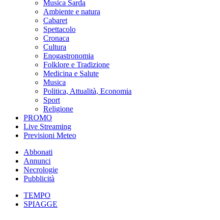
Musica Sarda
Ambiente e natura
Cabaret
Spettacolo
Cronaca
Cultura
Enogastronomia
Folklore e Tradizione
Medicina e Salute
Musica
Politica, Attualità, Economia
Sport
Religione
PROMO
Live Streaming
Previsioni Meteo
Abbonati
Annunci
Necrologie
Pubblicità
TEMPO
SPIAGGE