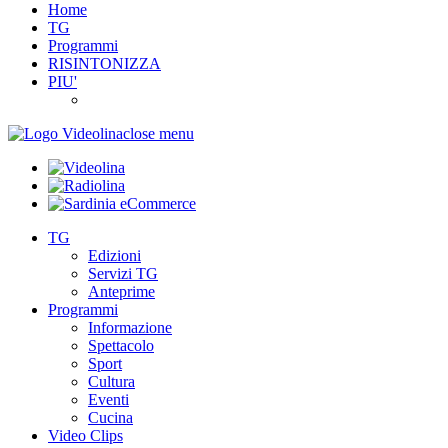
Home
TG
Programmi
RISINTONIZZA
PIU'
close menu
TG
Edizioni
Servizi TG
Anteprime
Programmi
Informazione
Spettacolo
Sport
Cultura
Eventi
Cucina
Video Clips