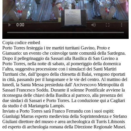
Copia codice embed
Porto Torres festeggia i tre martiri turritani Gavino, Proto e
Gianuario: un evento che coinvolge tante comunità della Sardegna.
Dopo il pellegrinaggio da Sassari alla Basilica di San Gavino a
Porto Torres, nella notte di sabato, al pomeriggio della domenica
l’altra, suggestiva processione con i simulacri dei Santi Martiri
Turritani che, dall’ipogeo della chiesetta di Balai, vengono riportati
in città, passando per il lungomare e le vie del centro. Al mattino del
lunedì, la Santa Messa presieduta dall' Arcivescovo Metropolita di
Sassari Francesco Soddu. Durante il solenne Pontificale avviene la
riconsegna delle chiavi della Basilica al parroco, alla presenza dei
due sindaci di Sassari e Porto Torres. La conduzione qui a Cagliari
da studio è di Mariangela Lampis.
Inviato a Porto Torres sarà Franco Ferrandu con i suoi ospiti:
Gianluigi Marras esperto medievista della Soprintendenza e Stefano
Giuliani direttore del museo e area archeologica di Turris Libisonis
ed esperto di archeologia romana della Direzione Regionale Musei.