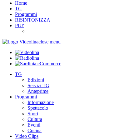
Home
TG
Programmi
RISINTONIZZA
PIU'
close menu
TG
Edizioni
Servizi TG
Anteprime
Programmi
Informazione
Spettacolo
Sport
Cultura
Eventi
Cucina
Video Clips