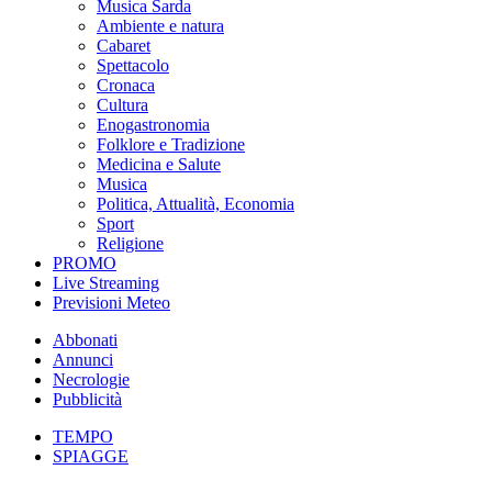
Musica Sarda
Ambiente e natura
Cabaret
Spettacolo
Cronaca
Cultura
Enogastronomia
Folklore e Tradizione
Medicina e Salute
Musica
Politica, Attualità, Economia
Sport
Religione
PROMO
Live Streaming
Previsioni Meteo
Abbonati
Annunci
Necrologie
Pubblicità
TEMPO
SPIAGGE