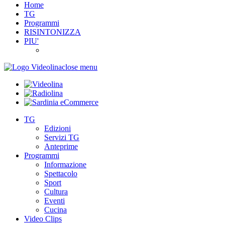
Home
TG
Programmi
RISINTONIZZA
PIU'
close menu
TG
Edizioni
Servizi TG
Anteprime
Programmi
Informazione
Spettacolo
Sport
Cultura
Eventi
Cucina
Video Clips