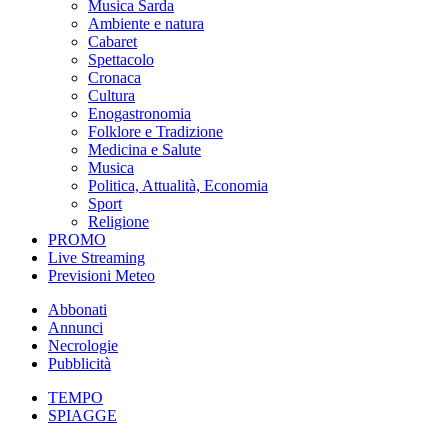
Musica Sarda
Ambiente e natura
Cabaret
Spettacolo
Cronaca
Cultura
Enogastronomia
Folklore e Tradizione
Medicina e Salute
Musica
Politica, Attualità, Economia
Sport
Religione
PROMO
Live Streaming
Previsioni Meteo
Abbonati
Annunci
Necrologie
Pubblicità
TEMPO
SPIAGGE