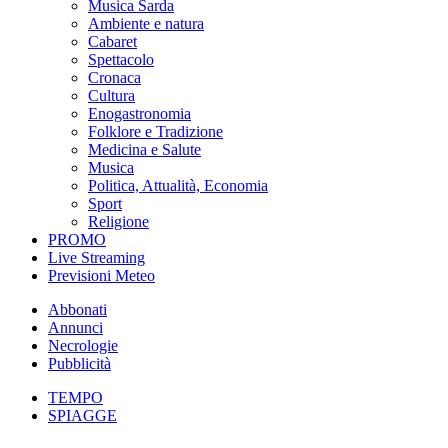
Musica Sarda
Ambiente e natura
Cabaret
Spettacolo
Cronaca
Cultura
Enogastronomia
Folklore e Tradizione
Medicina e Salute
Musica
Politica, Attualità, Economia
Sport
Religione
PROMO
Live Streaming
Previsioni Meteo
Abbonati
Annunci
Necrologie
Pubblicità
TEMPO
SPIAGGE