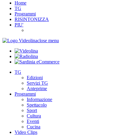
Home
TG
Programmi
RISINTONIZZA
PIU'
close menu
TG
Edizioni
Servizi TG
Anteprime
Programmi
Informazione
Spettacolo
Sport
Cultura
Eventi
Cucina
Video Clips