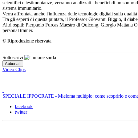
scientifici e testimonianze, verranno analizzati i benefici di un sonn
sistema immunitario.
Verrà affrontata anche l'influenza delle tecnologie digitali sulla qualità
Tra gli esperti di questa puntata, il Professor Giovanni Biggio, il dia
Altri ospiti: Pierpaolo Furcas Maestro di Quicong, Giorgio Mattana 
personal trainer.
© Riproduzione riservata
Sottoscrivi
Video Clips
SPECIALE IPPOCRATE - Mieloma multiplo: come scoprirlo e come c
facebook
twitter