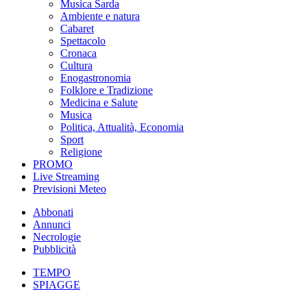
Musica Sarda
Ambiente e natura
Cabaret
Spettacolo
Cronaca
Cultura
Enogastronomia
Folklore e Tradizione
Medicina e Salute
Musica
Politica, Attualità, Economia
Sport
Religione
PROMO
Live Streaming
Previsioni Meteo
Abbonati
Annunci
Necrologie
Pubblicità
TEMPO
SPIAGGE