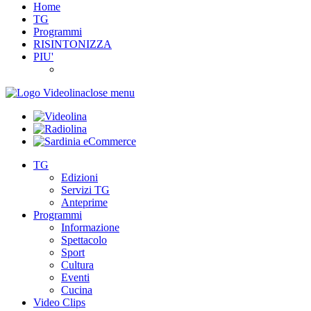
Home
TG
Programmi
RISINTONIZZA
PIU'
close menu
TG
Edizioni
Servizi TG
Anteprime
Programmi
Informazione
Spettacolo
Sport
Cultura
Eventi
Cucina
Video Clips