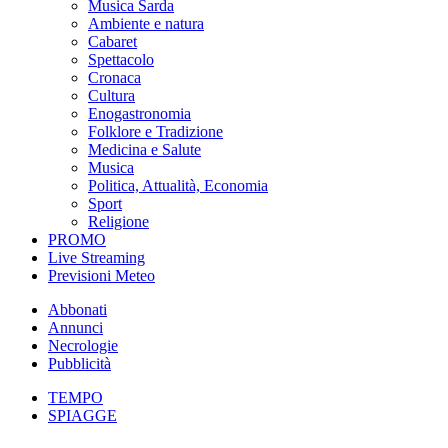
Musica Sarda
Ambiente e natura
Cabaret
Spettacolo
Cronaca
Cultura
Enogastronomia
Folklore e Tradizione
Medicina e Salute
Musica
Politica, Attualità, Economia
Sport
Religione
PROMO
Live Streaming
Previsioni Meteo
Abbonati
Annunci
Necrologie
Pubblicità
TEMPO
SPIAGGE