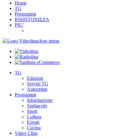
Home
TG
Programmi
RISINTONIZZA
PIU'
close menu
TG
Edizioni
Servizi TG
Anteprime
Programmi
Informazione
Spettacolo
Sport
Cultura
Eventi
Cucina
Video Clips