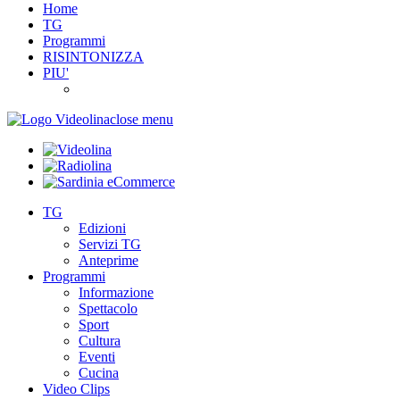
Home
TG
Programmi
RISINTONIZZA
PIU'
close menu
TG
Edizioni
Servizi TG
Anteprime
Programmi
Informazione
Spettacolo
Sport
Cultura
Eventi
Cucina
Video Clips