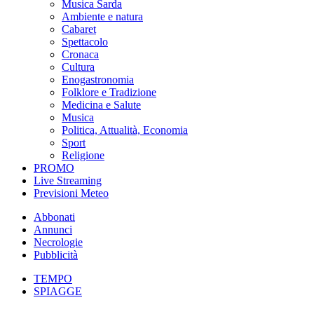
Musica Sarda
Ambiente e natura
Cabaret
Spettacolo
Cronaca
Cultura
Enogastronomia
Folklore e Tradizione
Medicina e Salute
Musica
Politica, Attualità, Economia
Sport
Religione
PROMO
Live Streaming
Previsioni Meteo
Abbonati
Annunci
Necrologie
Pubblicità
TEMPO
SPIAGGE