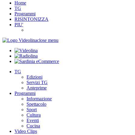
Home
TG
Programmi
RISINTONIZZA
PIU'
close menu
TG
Edizioni
Servizi TG
Anteprime
Programmi
Informazione
Spettacolo
Sport
Cultura
Eventi
Cucina
Video Clips