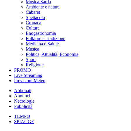
Musica Sarda
Ambiente e natura
Cabaret
Spettacolo
Cronaca
Cultura
Enogastronomia
Folklore e Tradizione
Medicina e Salute
Musica
Politica, Attualità, Economia
Sport
Religione
PROMO
Live Streaming
Previsioni Meteo
Abbonati
Annunci
Necrologie
Pubblicità
TEMPO
SPIAGGE