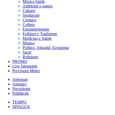
Musica Sarda
Ambiente e natura
Cabaret
Spettacolo
Cronaca
Cultura
Enogastronomia
Folklore e Tradizione
Medicina e Salute
Musica
Politica, Attualità, Economia
Sport
Religione
PROMO
Live Streaming
Previsioni Meteo
Abbonati
Annunci
Necrologie
Pubblicità
TEMPO
SPIAGGE