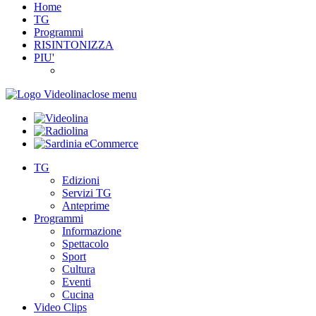
Home
TG
Programmi
RISINTONIZZA
PIU'
close menu
TG
Edizioni
Servizi TG
Anteprime
Programmi
Informazione
Spettacolo
Sport
Cultura
Eventi
Cucina
Video Clips