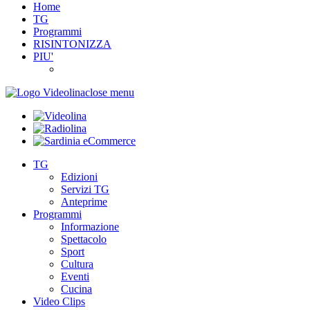
Home
TG
Programmi
RISINTONIZZA
PIU'
close menu
TG
Edizioni
Servizi TG
Anteprime
Programmi
Informazione
Spettacolo
Sport
Cultura
Eventi
Cucina
Video Clips