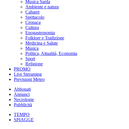
Musica Sarda
Ambiente e natura
Cabaret
Spettacolo
Cronaca
Cultura
Enogastronomia
Folklore e Tradizione
Medicina e Salute
Musica
Politica, Attualità, Economia
Sport
Religione
PROMO
Live Streaming
Previsioni Meteo
Abbonati
Annunci
Necrologie
Pubblicità
TEMPO
SPIAGGE