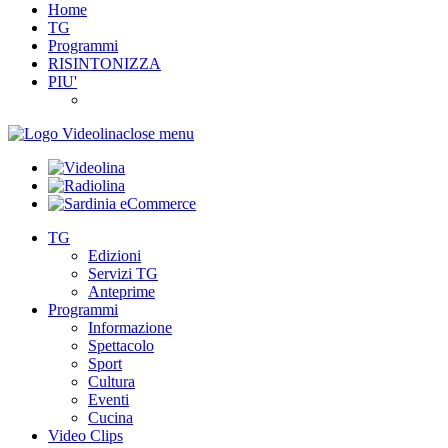
Home
TG
Programmi
RISINTONIZZA
PIU'
close menu
TG
Edizioni
Servizi TG
Anteprime
Programmi
Informazione
Spettacolo
Sport
Cultura
Eventi
Cucina
Video Clips