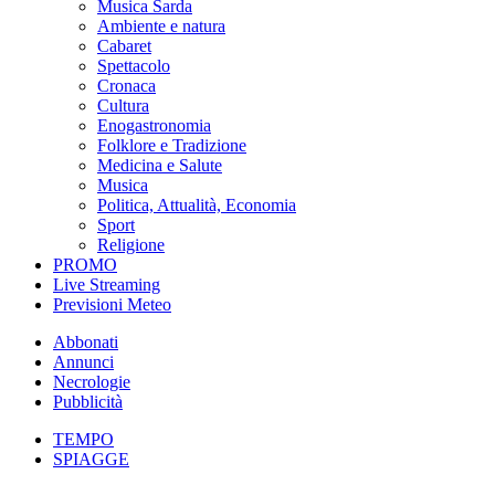
Musica Sarda
Ambiente e natura
Cabaret
Spettacolo
Cronaca
Cultura
Enogastronomia
Folklore e Tradizione
Medicina e Salute
Musica
Politica, Attualità, Economia
Sport
Religione
PROMO
Live Streaming
Previsioni Meteo
Abbonati
Annunci
Necrologie
Pubblicità
TEMPO
SPIAGGE