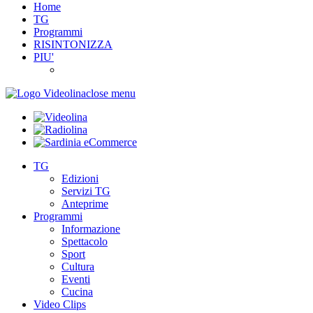
Home
TG
Programmi
RISINTONIZZA
PIU'
close menu
TG
Edizioni
Servizi TG
Anteprime
Programmi
Informazione
Spettacolo
Sport
Cultura
Eventi
Cucina
Video Clips