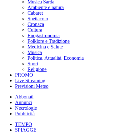
Musica Sarda
Ambiente e natura
Cabaret
Spettacolo
Cronaca
Cultura
Enogastronomia
Folklore e Tradizione
Medicina e Salute
Musica
Politica, Attualità, Economia
Sport
Religione
PROMO
Live Streaming
Previsioni Meteo
Abbonati
Annunci
Necrologie
Pubblicità
TEMPO
SPIAGGE