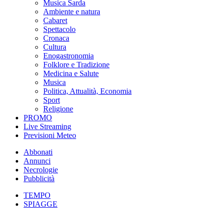
Musica Sarda
Ambiente e natura
Cabaret
Spettacolo
Cronaca
Cultura
Enogastronomia
Folklore e Tradizione
Medicina e Salute
Musica
Politica, Attualità, Economia
Sport
Religione
PROMO
Live Streaming
Previsioni Meteo
Abbonati
Annunci
Necrologie
Pubblicità
TEMPO
SPIAGGE