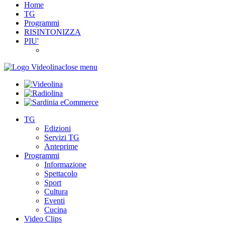
Home
TG
Programmi
RISINTONIZZA
PIU'
close menu
TG
Edizioni
Servizi TG
Anteprime
Programmi
Informazione
Spettacolo
Sport
Cultura
Eventi
Cucina
Video Clips