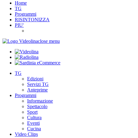
Home
TG
Programmi
RISINTONIZZA
PIU'
close menu
TG
Edizioni
Servizi TG
Anteprime
Programmi
Informazione
Spettacolo
Sport
Cultura
Eventi
Cucina
Video Clips