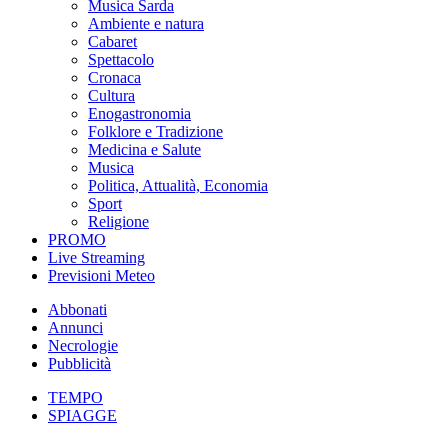
Musica Sarda
Ambiente e natura
Cabaret
Spettacolo
Cronaca
Cultura
Enogastronomia
Folklore e Tradizione
Medicina e Salute
Musica
Politica, Attualità, Economia
Sport
Religione
PROMO
Live Streaming
Previsioni Meteo
Abbonati
Annunci
Necrologie
Pubblicità
TEMPO
SPIAGGE