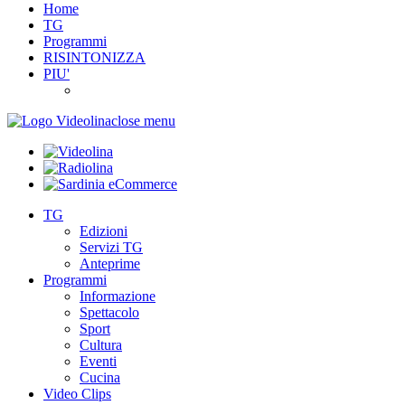
Home
TG
Programmi
RISINTONIZZA
PIU'
close menu
TG
Edizioni
Servizi TG
Anteprime
Programmi
Informazione
Spettacolo
Sport
Cultura
Eventi
Cucina
Video Clips