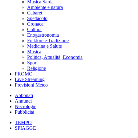
Musica Sarda
Ambiente e natura
Cabaret
Spettacolo
Cronaca
Cultura
Enogastronomia
Folklore e Tradizione
Medicina e Salute
Musica
Politica, Attualità, Economia
Sport
Religione
PROMO
Live Streaming
Previsioni Meteo
Abbonati
Annunci
Necrologie
Pubblicità
TEMPO
SPIAGGE