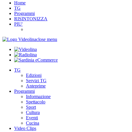
Home
TG
Programmi
RISINTONIZZA
PIU'
close menu
TG
Edizioni
Servizi TG
Anteprime
Programmi
Informazione
Spettacolo
Sport
Cultura
Eventi
Cucina
Video Clips