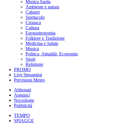
Musica Sarda
Ambiente e natura
Cabaret
Spettacolo
Cronaca
Cultura
Enogastronomia
Folklore e Tradizione
Medicina e Salute
Musica
Politica, Attualità, Economia
Sport
Religione
PROMO
Live Streaming
Previsioni Meteo
Abbonati
Annunci
Necrologie
Pubblicità
TEMPO
SPIAGGE