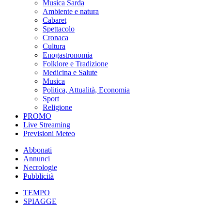
Musica Sarda
Ambiente e natura
Cabaret
Spettacolo
Cronaca
Cultura
Enogastronomia
Folklore e Tradizione
Medicina e Salute
Musica
Politica, Attualità, Economia
Sport
Religione
PROMO
Live Streaming
Previsioni Meteo
Abbonati
Annunci
Necrologie
Pubblicità
TEMPO
SPIAGGE