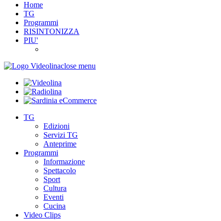
Home
TG
Programmi
RISINTONIZZA
PIU'
close menu
TG
Edizioni
Servizi TG
Anteprime
Programmi
Informazione
Spettacolo
Sport
Cultura
Eventi
Cucina
Video Clips